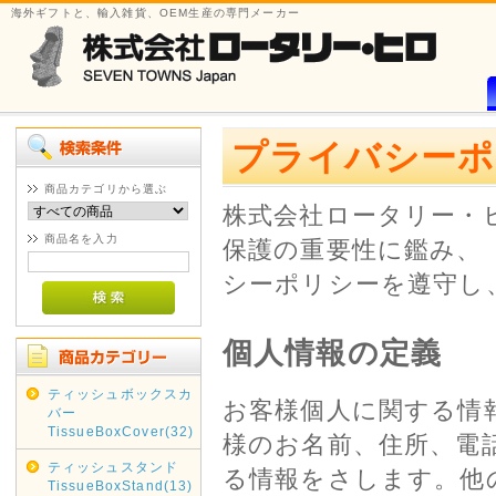
海外ギフトと、輸入雑貨、OEM生産の専門メーカー
プライバシーポ
商品カテゴリから選ぶ
株式会社ロータリー・
商品名を入力
保護の重要性に鑑み、
シーポリシーを遵守
個人情報の定義
ティッシュボックスカ
お客様個人に関する情
バー
TissueBoxCover(32)
様のお名前、住所、電
ティッシュスタンド
る情報をさします。他
TissueBoxStand(13)