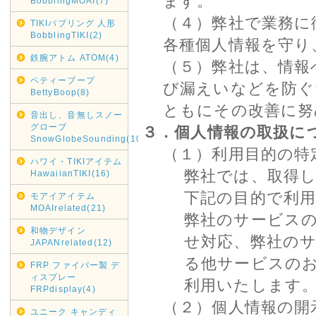
ます。
BobblingMOAI(7)
（４）弊社で業務に
TIKIバブリング 人形
BobblingTIKI(2)
各種個人情報を守り
鉄腕アトム ATOM(4)
（５）弊社は、情報
ベティーブープ
び漏えいなどを防ぐ
BettyBoop(8)
ともにその改善に努
音出し、音無しスノー
グローブ
３．個人情報の取扱に
SnowGlobeSounding(10)
（１）利用目的の特
ハワイ・TIKIアイテム
弊社では、取得
HawaiianTIKI(16)
下記の目的で利
モアイアイテム
MOAIrelated(21)
弊社のサービス
和物デザイン
せ対応、弊社の
JAPANrelated(12)
る他サービスの
FRP ファイバー製 デ
ィスプレー
利用いたします
FRPdisplay(4)
（２）個人情報の開
ユニーク キャンディ