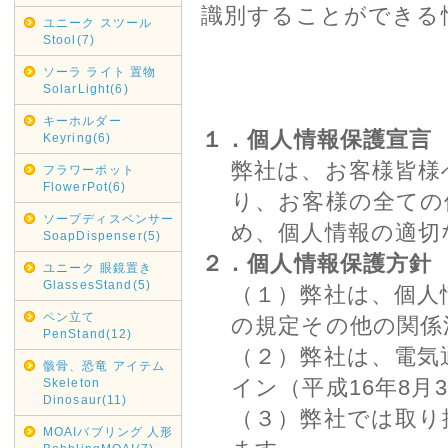
識別することができる
ユニーク スツール
Stool(7)
ソーラ ライト 置物
SolarLight(6)
キーホルダー
１．個人情報保護宣言
Keyring(6)
弊社は、お客様皆様
フラワーポット
FlowerPot(6)
り、お客様の全ての
ソープディスペンサー
め、個人情報の適切
SoapDispenser(5)
２．個人情報保護方針
ユニーク 眼鏡置き
GlassesStand(5)
（１）弊社は、個人
ペン立て
の規定その他の関係
PenStand(12)
（２）弊社は、電気
骸骨、恐竜 アイテム
イン（平成16年8月
Skeleton
Dinosaur(11)
（３）弊社では取り
MOAIバブリング 人形