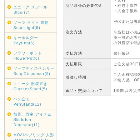
・送料
商品以外の必要代金
・梱包手数料
ユニーク スツール
・入金手数料
Stool(7)
FAXまたは
ソーラ ライト 置物
SolarLight(6)
注文方法
※当社は小売
※一般のお客
キーホルダー
の雑貨店や玩
Keyring(6)
フラワーポット
支払方法
銀行振込
FlowerPot(6)
支払期限
ご注文後30日
ソープディスペンサー
SoapDispenser(5)
ご入金確認後
引渡し時期
※輸入品、O
ユニーク 眼鏡置き
GlassesStand(5)
返品・交換について
1週間以内(お
ペン立て
PenStand(12)
骸骨、恐竜 アイテム
Skeleton
Dinosaur(11)
MOAIバブリング 人形