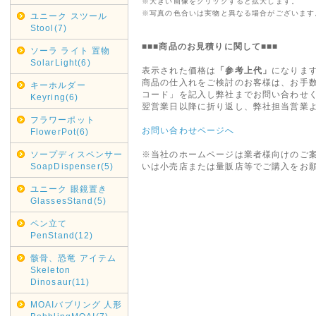
※大きい画像をクリックすると拡大します。
※写真の色合いは実物と異なる場合がございます
ユニーク スツール
Stool(7)
■■■商品のお見積りに関して■■■
ソーラ ライト 置物
SolarLight(6)
表示された価格は
「参考上代」
になりま
商品の仕入れをご検討のお客様は、お手
キーホルダー
コード」を記入し弊社までお問い合わせ
Keyring(6)
翌営業日以降に折り返し、弊社担当営業
フラワーポット
お問い合わせページへ
FlowerPot(6)
ソープディスペンサー
※当社のホームページは業者様向けのご
SoapDispenser(5)
いは小売店または量販店等でご購入をお
ユニーク 眼鏡置き
GlassesStand(5)
ペン立て
PenStand(12)
骸骨、恐竜 アイテム
Skeleton
Dinosaur(11)
MOAIバブリング 人形