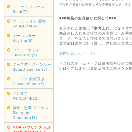
※写真の色合いは実物と異なる場合がございます
ユニーク スツール
Stool(7)
■■■商品のお見積りに関して■■■
ソーラ ライト 置物
SolarLight(6)
表示された価格は
「参考上代」
になりま
商品の仕入れをご検討のお客様は、お手
キーホルダー
コード」を記入し弊社までお問い合わせ
Keyring(6)
翌営業日以降に折り返し、弊社担当営業
フラワーポット
お問い合わせページへ
FlowerPot(6)
※当社のホームページは業者様向けのご
ソープディスペンサー
いは小売店または量販店等でご購入をお
SoapDispenser(5)
ユニーク 眼鏡置き
GlassesStand(5)
ペン立て
PenStand(12)
骸骨、恐竜 アイテム
Skeleton
Dinosaur(11)
MOAIバブリング 人形