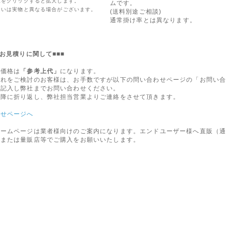
像をクリックすると拡大します。
ムです。
合いは実物と異なる場合がございます。
(送料別途ご相談)
通常掛け率とは異なります。
のお見積りに関して■■■
た価格は
「参考上代」
になります。
入れをご検討のお客様は、お手数ですが以下の問い合わせページの「お問い
を記入し弊社までお問い合わせください。
以降に折り返し、弊社担当営業よりご連絡をさせて頂きます。
わせページへ
ホームページは業者様向けのご案内になります。エンドユーザー様へ直販（
店または量販店等でご購入をお願いいたします。