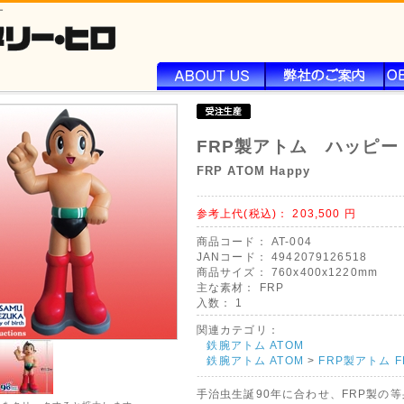
ー
FRP製アトム ハッピー
FRP ATOM Happy
参考上代(税込)：
203,500
円
商品コード：
AT-004
JANコード：
4942079126518
商品サイズ：
760x400x1220mm
主な素材：
FRP
入数：
1
関連カテゴリ：
鉄腕アトム ATOM
鉄腕アトム ATOM
>
FRP製アトム F
手治虫生誕90年に合わせ、FRP製の等