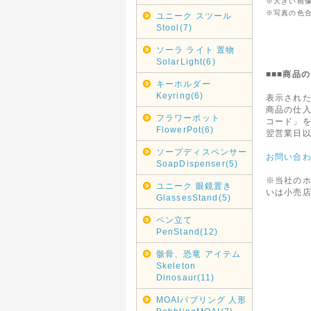
※大きい画
※写真の色
ユニーク スツール
Stool(7)
ソーラ ライト 置物
SolarLight(6)
■■■商品
キーホルダー
Keyring(6)
表示され
商品の仕
フラワーポット
コード」
FlowerPot(6)
翌営業日
ソープディスペンサー
お問い合
SoapDispenser(5)
※当社の
ユニーク 眼鏡置き
いは小売
GlassesStand(5)
ペン立て
PenStand(12)
骸骨、恐竜 アイテム
Skeleton
Dinosaur(11)
MOAIバブリング 人形