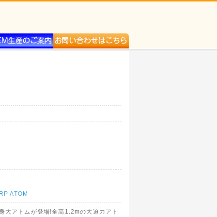
RP ATOM
身大アトムが登場!全高1.2mの大迫力アト